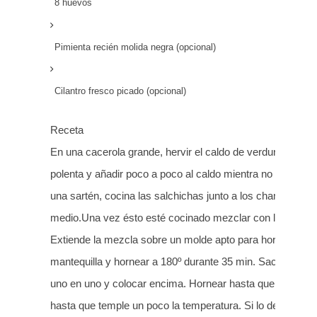
8 huevos
Pimienta recién molida negra (opcional)
Cilantro fresco picado (opcional)
Receta
En una cacerola grande, hervir el caldo de verduras. Apar
polenta y añadir poco a poco al caldo mientra no paras d
una sartén, cocina las salchichas junto a los champiñones
medio.Una vez ésto esté cocinado mezclar con la polenta
Extiende la mezcla sobre un molde apto para horno prev
mantequilla y hornear a 180º durante 35 min. Sacar del h
uno en uno y colocar encima. Hornear hasta que cuajen y 
hasta que temple un poco la temperatura. Si lo deseas esp