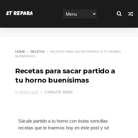
ST REPARA
HOME
RECETAS
RECETAS PARA SACAR PARTIDO A TU HORNO
BUENÍSIMAS
Recetas para sacar partido a
tu horno buenísimas
11 YEARS AGO
2 MINUTE
READ
Sácale partido a tu horno con éstas sencillas
recetas que te traemos hoy en éste post y sé